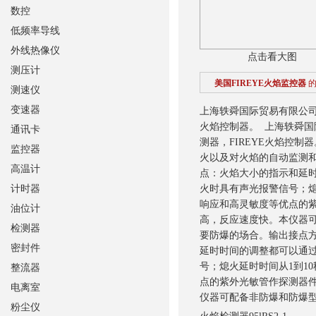
数控
低频率导线
外线热像仪
点击看大图
测压计
美国FIREYE火焰监控器
测速仪
变速器
上海轶舜国际贸易有限公
火焰控制器。
上海轶舜国
通讯卡
测器，FIREYE火焰控制
监控器
火以及对火焰的自动监测
高温计
点：火焰大小的指示和延
计时器
火时具有声光报警信号；熄
响应和高灵敏度等优点的
油位计
高，反应速度快。本仪器
检测器
要防爆的场合。
输出接点
密封件
延时时间的调整都可以通
号；熄火延时时间从1到1
整流器
点的紫外光敏管作探测器
电离室
仪器可配备非防爆和防爆
粉尘仪