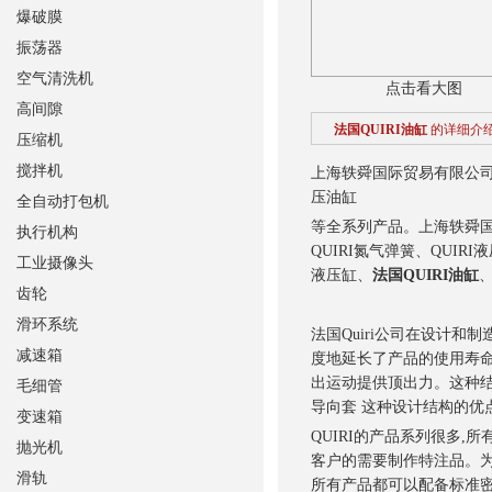
爆破膜
振荡器
空气清洗机
点击看大图
高间隙
法国QUIRI油缸
的详细介
压缩机
搅拌机
上海轶舜国际贸易有限公司供应
压油缸
全自动打包机
等全系列产品。上海轶舜国际
执行机构
QUIRI氮气弹簧、QUI
工业摄像头
液压缸、
法国QUIRI油缸
、
齿轮
滑环系统
法国Quiri公司在设计和
减速箱
度地延长了产品的使用寿命
出运动提供顶出力。这种结
毛细管
导向套 这种设计结构的优
变速箱
QUIRI的产品系列很多,
抛光机
客户的需要制作特注品。为
滑轨
所有产品都可以配备标准密封圈