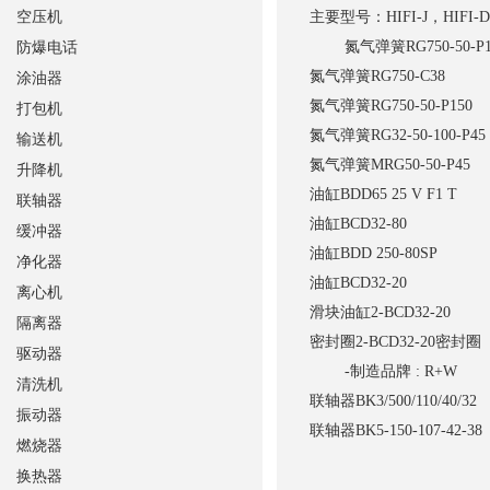
空压机
主要型号：HIFI-J，HIFI-D
氮气弹簧
RG750-50-P
防爆电话
氮气弹簧
RG750-C38
涂油器
氮气弹簧
RG750-50-P150
打包机
氮气弹簧
RG32-50-100-P45
输送机
氮气弹簧
MRG50-50-P45
升降机
油缸
BDD65 25 V F1 T
联轴器
油缸
BCD32-80
缓冲器
油缸
BDD 250-80SP
净化器
油缸
BCD32-20
离心机
滑块油缸
2-BCD32-20
隔离器
密封圈
2-BCD32-20密封圈
驱动器
-制造品牌 : R+W
清洗机
联轴器
BK3/500/110/40/32
振动器
联轴器
BK5-150-107-42-38
燃烧器
换热器