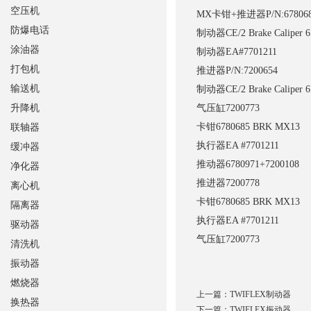
空压机
MX卡钳+推进器
P/N:67806
防爆电话
制动器
CE/2 Brake Caliper 
涂油器
制动器
EA#7701211
打包机
推进器
P/N:7200654
输送机
制动器
CE/2 Brake Caliper 
升降机
气压缸
7200773
卡钳
6780685 BRK MX13
联轴器
执行器
EA #7701211
缓冲器
推动器
6780971+7200108
净化器
推进器
7200778
离心机
卡钳
6780685 BRK MX13
隔离器
执行器
EA #7701211
驱动器
气压缸
7200773
清洗机
振动器
燃烧器
上一篇：
TWIFLEX制动器
换热器
下一篇：
TWIFLEX振动器