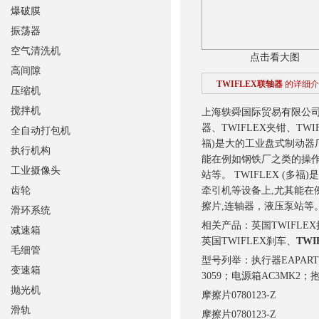
爆破膜
振荡器
空气清洗机
点击看大图
高间隙
TWIFLEX联轴器
的详细介
压缩机
搅拌机
上海轶舜国际贸易有限公司
器、TWIFLEX夹钳、T
全自动打包机
福)是大的工业盘式制动器
执行机构
能在例如钢铁厂之类的
操
工业摄像头
站等。
TWIFLEX (多
齿轮
牵引机等设备上,尤其能在
擦片,连轴器，液压泵站等
滑环系统
相关产品：英国TWIFLEX
减速箱
英国TWIFLEX刹车、
TW
毛细管
型号列举：执行器EAPARTN 07
变速箱
3059；电源箱AC3MK2；
抛光机
摩擦片
0780123-Z
滑轨
摩擦片
0780123-Z