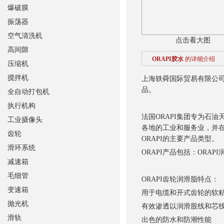
爆破膜
振荡器
空气清洗机
点击看大图
高间隙
ORAPI胶水
的详细介绍
压缩机
搅拌机
上海轶舜国际贸易有限公司销
品。
全自动打包机
执行机构
法国ORAPI集团专为石
工业摄像头
各地的工业和服务业，并在
齿轮
ORAPI的主要产品类型。
滑环系统
ORAPI产品包括：ORAP
减速箱
毛细管
ORAPI齿轮润滑脂特点：
变速箱
用于电缆和开式齿轮的软
抛光机
有效渗透以润滑股线和芯
滑轨
出色的防水和防潮性能