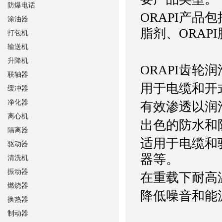
防爆电话
ORAPI产品包
涂油器
脂剂、ORAP
打包机
输送机
升降机
ORAPI齿轮
联轴器
用于电缆和开
缓冲器
净化器
有效渗透以润
离心机
出色的防水和
隔离器
适用于电缆和
驱动器
器等。
清洗机
振动器
在重载下耐高温（-
燃烧器
降低噪音和能
换热器
制动器