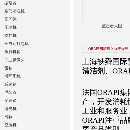
振荡器
空气清洗机
高间隙
点击看大图
压缩机
搅拌机
全自动打包机
ORAPI清洁剂
的详细介绍
执行机构
上海轶舜国际
工业摄像头
齿轮
清洁剂
、ORA
滑环系统
减速箱
法国ORAP
毛细管
产，开发消耗性
变速箱
抛光机
工业和服务业
滑轨
ORAPI注重
空压机
要产品类型。