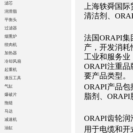
滤芯
上海轶舜国际贸
润滑脂
清洁剂、ORA
平衡头
过滤器
法国ORAP
烟熏炉
绞肉机
产，开发消耗性
加热器
工业和服务业
冷却风扇
ORAPI注重
起重机
要产品类型。
液压工具
ORAPI产品包
气缸
脂剂、ORAP
爆破片
拖链
马达
ORAPI齿轮
减速机
用于电缆和开
油缸