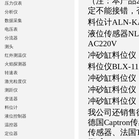
（注：本产品2
压力仪表
定不能接错，
分析仪
料位计
ALN-K
数据采集
电压表
液位传感器
NL
分流器
AC220V
测头
冲砂缸料位仪
红外测温仪
火焰探测器
料位仪
BLX-111
转速表
冲砂缸料位仪
激光粒度仪
冲砂缸料位仪
测距仪
变送器
冲砂缸料位仪
料位计
我公司还销售德
液位控制器
德国Captro
温控器
传感器、法国T
定位器