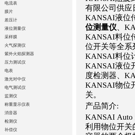
电流表
有限公司供应日
膜片
KANSAI液
差压计
位测量仪
、K
液位测量仪
KANSAI料
采样膜
位开关等全系
火气探测仪
紫外火焰探测器
KANSAI料
压力测试仪
KANSAI液
电表
度检测器、KA
激光对中仪
KANSAI物
电气测试仪
关。
监测仪
产品简介:
称重显示仪表
消音器
KANSAI Au
检测仪
利用物位开关
补偿仪