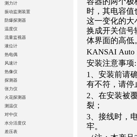
容器的两个极
测力计
时，其电容值
振动监测装置
这一变化的大
防爆探测器
换成开关信号
温度仪
流量监视器
体界面的高低
液位计
KANSAI Au
热电偶
安装注意事项:
风速计
热像仪
1、安装前请
探测器
有不符，请停
张力仪
2、在安装被
火花探测器
裂；
测温仪
对中仪
3、接线时，
水分活度仪
牢。
差压表