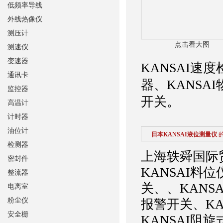
低频率导线
外线热像仪
测压计
点击看大图
测速仪
变速器
KANSAI速
通讯卡
器、KANSA
监控器
开关。
高温计
计时器
油位计
日本KANSAI液位测量仪
检测器
上海轶舜国际
密封件
KANSAI料位
整流器
关、、KANS
电离室
粉尘仪
报警开关、KA
安全栅
KANSAI