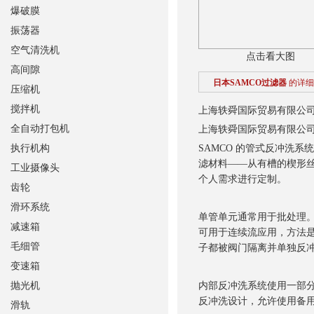
爆破膜
振荡器
空气清洗机
点击看大图
高间隙
日本SAMCO过滤器
的详细
压缩机
搅拌机
上海轶舜国际贸易有限公
全自动打包机
上海轶舜国际贸易有限公
执行机构
SAMCO 的管式反冲洗系
滤材料——从有槽的楔形
工业摄像头
个人需求进行定制。
齿轮
滑环系统
单管单元通常用于批处理。
减速箱
可用于连续流应用，方法
毛细管
子都被阀门隔离并单独反
变速箱
抛光机
内部反冲洗系统使用一部
反冲洗设计，允许使用备
滑轨