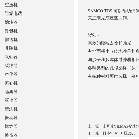
空压机
SAMCO TBS 可以
防爆电话
关注来完成这些工作。
涂油器
打包机
好处：
输送机
高效的微粒去除和抛光
升降机
占地面积小（传统沙子和多媒
联轴器
与沙子和多媒体过滤器相
缓冲器
各种类型的孔隙选择（从 1,0
净化器
有多种材料可供选择，例
离心机
隔离器
驱动器
清洗机
振动器
燃烧器
上一篇：
土耳其YILMAZ变速
下一篇：
日本SAMCO压滤机
换热器