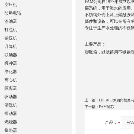
FAM公司自1977年成
空压机
层系统，用于海水的应用。
防爆电话
不锈钢外壳上涂上聚酰胺涂
涂油器
部件和设备，可以在所有的
专注于生产水处理的不锈
打包机
输送机
主要产品：
升降机
膨胀箱，过滤筒用不锈钢
联轴器
缓冲器
净化器
离心机
隔离器
驱动器
上一篇：
LIEBHERR轴向柱塞
清洗机
下一篇：
FAM滤芯
振动器
燃烧器
产品：
换热器