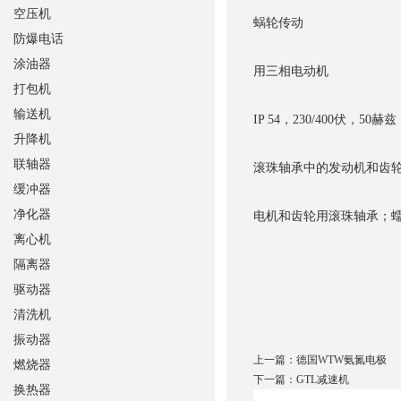
空压机
蜗轮传动
防爆电话
涂油器
用三相电动机
打包机
输送机
IP 54，230/400伏，50赫兹
升降机
联轴器
滚珠轴承中的发动机和齿
缓冲器
净化器
电机和齿轮用滚珠轴承；
离心机
隔离器
驱动器
清洗机
振动器
上一篇：
德国WTW氨氮电极
燃烧器
下一篇：
GTL减速机
换热器