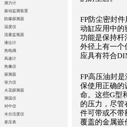
测力计
振动监测装置
FP防尘密封
防爆探测器
动缸应用中的
温度仪
流量监视器
功能是保持杆
液位计
外径上有一个
热电偶
应具有符合DI
风速计
热像仪
探测器
FP高压油封
张力仪
保使用正确的
火花探测器
命。这些G型和
测温仪
的压力，尽管
对中仪
件可带或不带
水分活度仪
覆盖的金属嵌
差压表