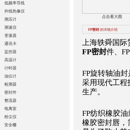
低频率导线
外线热像仪
点击看大图
测压计
测速仪
FP密封
的详细介绍
变速器
上海轶舜国际
通讯卡
FP密封
件、F
监控器
高温计
计时器
FP旋转轴油
油位计
采用现代工程
检测器
生产。
密封件
整流器
电离室
FP纺织橡胶
粉尘仪
橡胶密封唇，
安全栅