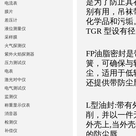
是为了防止其
电流表
别有用，吊袜
膜片
化学品和污垢。T
差压计
液位测量仪
TGR 型设有径
采样膜
火气探测仪
FP油脂密封
紫外火焰探测器
簧，可确保与
压力测试仪
尘，适用于低
电表
激光对中仪
还提供带防尘唇
电气测试仪
监测仪
L型油封:带
称重显示仪表
削，并以一件
消音器
检测仪
外壳上,当外
补偿仪
的防尘唇。