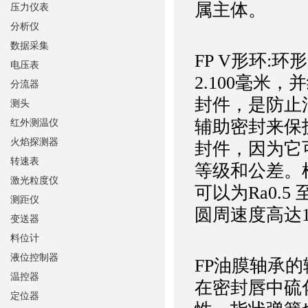
属主体。
压力仪表
分析仪
数据采集
FP V形环:
电压表
2.100毫米
分流器
封件，是防止
测头
辅助密封来保
红外测温仪
火焰探测器
封件，因为它
转速表
等级和公差。
激光粒度仪
可以为Ra0.
测距仪
圆周速度高达1
变送器
料位计
液位控制器
FP油膜轴承
温控器
在密封唇中硫
定位器