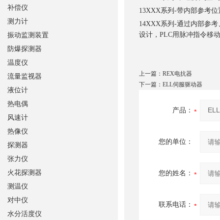
补偿仪
13XXX系列-带内部参考
测力计
14ХХХ系列-通过内部参考、外
设计，PLC用脉冲指令移
振动监测装置
防爆探测器
温度仪
上一篇：
REX电抗器
流量监视器
下一篇：
ELL伺服驱动器
液位计
热电偶
产品：
风速计
热像仪
您的单位：
探测器
张力仪
火花探测器
您的姓名：
测温仪
对中仪
联系电话：
水分活度仪