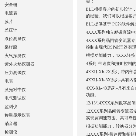
会；
安全栅
ELL根据客户的初步设计
电流表
的经验。我们可以根据客
膜片
ELL提供基于 PC的软
差压计
4XXX系列独立励磁直流
液位测量仪
4XXX系列晶闸管变流器
采样膜
控制由现代DSP处理器实
根据功能能力，4XXX转
火气探测仪
4系列-带速度和扭矩控制
紫外火焰探测器
4ХХЦ-ХЬ-2Х系列-带内
压力测试仪
4ХХЦ-ХЬ-3Х系列-
电表
4ХХ-ХЬ-4Х系列-具有
激光对中仪
功能。
电气测试仪
12/13/14XXX系列数
监测仪
12XXX系列晶闸管变流
称重显示仪表
实现宽调速范围、高可靠
消音器
根据功能能力，转换器分
检测仪
12XXX系列-带速度和扭