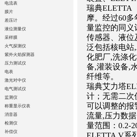
电流表
瑞典ELETT
膜片
摩。经过60多
差压计
量监控的同义
液位测量仪
传感器、液位
采样膜
泛包括核电站,
火气探测仪
紫外火焰探测器
化肥厂,洗涤化
压力测试仪
备,灌装设备,
电表
纤维等。
激光对中仪
瑞典艾力塔EL
电气测试仪
计；无需二次
监测仪
可以调整的报警
称重显示仪表
流量,压力数
消音器
检测仪
量范围：0.2-
补偿仪
ELETTA 