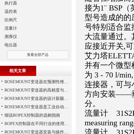
执行器
接为1¨ BS
温控表
型号造成的的压
比例尺
号特别适合监控
流量计
大流量通过。其
测厚仪
应接近开关,
电位器
艾力塔ELETT
查看全部产品
并有一个微型
相关文章
为 3 - 70 
ROSEMOUNT变送器在预测性维护与数字化工厂中的实战应用
连接器，可与
ROSEMOUNT变送器的高精度与高可靠性设计揭秘
方向安装——垂
ROSEMOUNT变送器的设计新颖性且使用安全性
分。
ROSEMOUNT变送器是工业自动化领域中的重要组成部分
流量计 31S2FA2
细说ROPEX控制器的选购指南
measuring rang
ROPEX控制器在不同行业的使用规范
流量计 31S2FA2
ROSEMOUNT变送器安装与操作步骤