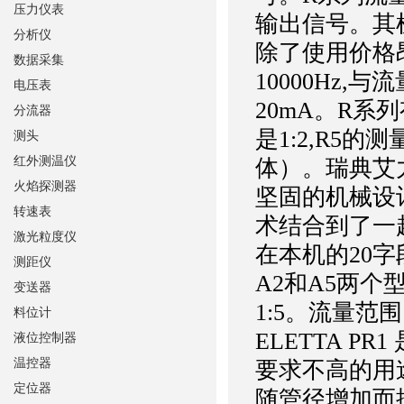
压力仪表
输出信号。其
分析仪
除了使用价格
数据采集
10000Hz
电压表
20mA。R系
分流器
是1:2,R5的测
测头
红外测温仪
体）。瑞典艾力
火焰探测器
坚固的机械设
转速表
术结合到了一
激光粒度仪
在本机的20
测距仪
A2和A5两个
变送器
1:5。流量范围
料位计
ELETTA 
液位控制器
温控器
要求不高的用途。
定位器
随管径增加而