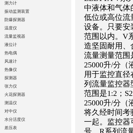
测力计
中液体和气体
振动监测装置
低位或高位流
防爆探测器
设备。只要安
温度仪
范围以内。V
流量监视器
造坚固耐用、合
液位计
热电偶
流量测量范围是1
风速计
25000升/
热像仪
用于监控直径在
探测器
列流量监控器型号
张力仪
范围是1:2；S
火花探测器
25000升/
测温仪
将久经时间考
对中仪
水分活度仪
一起。监控器
差压表
号。R系列流