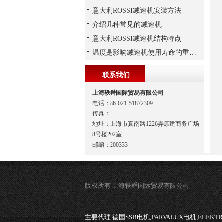
意大利ROSSI减速机安装方法
介绍几种常见的减速机
意大利ROSSI减速机结构特点
温度是影响减速机使用寿命的重要因素
联系我们
上海轶舜国际贸易有限公司
电话：86-021-51872309
传真：
地址：上海市真南路1226弄康建商务广场
8号楼202室
邮编：200333
版权所有 上海轶舜国际贸易有限公司
主要代理:
德国SSB电机,PARVALUX电机,ELEK