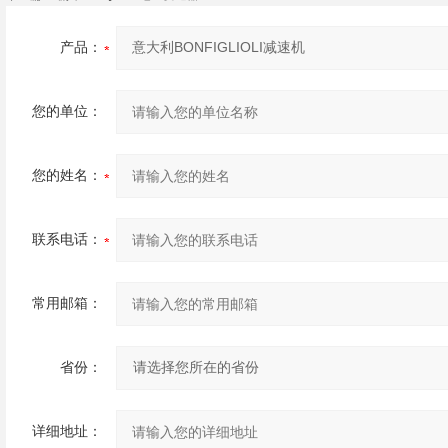
产品：
您的单位：
您的姓名：
联系电话：
常用邮箱：
省份：
详细地址：