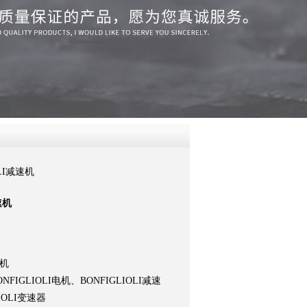
QQ
在线咨
OLI减速机
速机
速机
GLIOLI电机、BONFIGLIOLI减速
IOLI变速器