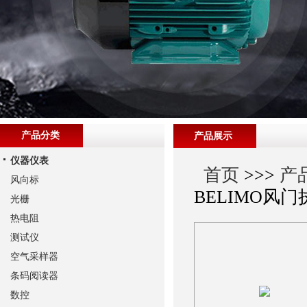
产品分类
产品展示
仪器仪表
首页
>>>
产
风向标
BELIMO风
光栅
热电阻
测试仪
空气采样器
条码阅读器
数控