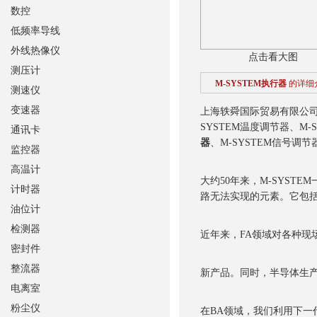
数控
低频率导线
外线热像仪
点击看大图
测压计
M-SYSTEM执行器
的详细
测速仪
变速器
上海轶舜国际贸易有限公
SYSTEM温度调节器、M-
通讯卡
器
、M-SYSTEM信号调节
监控器
高温计
大约50年来，M-SYST
计时器
路无法实现的元素。它包
油位计
检测器
近年来，FA领域对各种
密封件
整流器
新产品。同时，半导体生
电离室
粉尘仪
在BA领域，我们利用下