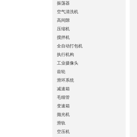
振荡器
空气清洗机
高间隙
压缩机
搅拌机
全自动打包机
执行机构
工业摄像头
齿轮
滑环系统
减速箱
毛细管
变速箱
抛光机
滑轨
空压机