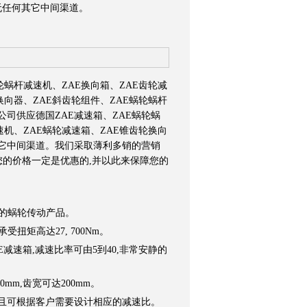
无任何其它中间渠道。
轮蜗杆减速机、ZAE换向箱、ZAE齿轮减
换向器、ZAE斜齿轮组件、ZAE蜗轮蜗杆
司供应德国ZAE减速箱、ZAE蜗轮蜗
速机、ZAE蜗轮减速箱、ZAE锥齿轮换向
其它中间渠道。
我们采取薄利多销的营销
您的价格一定是优惠的,并以此来保障您的
求的蜗轮传动产品。
可承受扭矩高达27, 700Nm。
AE减速箱,减速比率可由5到40,非常安静的
00mm,齿宽可达200mm。
0mm,且可根据客户需要设计相应的减速比。