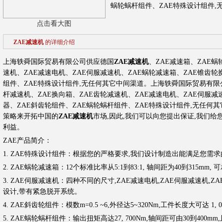
蜗轮蜗杆组件、ZAE特殊设计组件,
点击看大图
ZAE减速机
的详细介绍
上海轶舜国际贸易有限公司供应德国
ZAE减速机
、ZAE减速箱、ZAE蜗
速机、ZAE减速电机、ZAE伺服减速机、ZAE蜗轮减速箱、ZAE锥齿轮
组件、ZAE特殊设计组件,无任何其它中间渠道。
上海轶舜国际贸易有限公
杆减速机、ZAE换向箱、ZAE齿轮减速机、ZAE减速电机、ZAE伺服减
器、ZAE斜齿轮组件、ZAE蜗轮蜗杆组件、ZAE特殊设计组件,无任何
策略来开拓中国的
ZAE减速机
市场,因此,我们可以向您提出保证,我们给
利益。
ZAE产品简介：
1. ZAE特殊设计组件：根据您的严格要求,我们设计制造出能满足您需
2. ZAE蜗轮减速箱：12个标准比率从5:1到83:1, 轴间距为40到315mm, 
3. ZAE伺服减速机：四种不同的尺寸,ZAE减速电机,ZAE伺服减速机,Z
设计,带有紧急脱开系统。
4. ZAE斜齿轮组件：模数m=0.5 ~6,外径达5~320Nm,工件长度大可达 1, 
5. ZAE蜗轮蜗杆组件：输出扭矩高达27, 700Nm,轴间距可由30到40