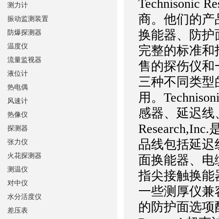
Technisoni
测力计
商。他们的产
振动监测装置
换能器、防护
防爆探测器
温度仪
完整的标准和
流量监视器
售的探伤仪和
液位计
三种不同类型
热电偶
用。Technis
风速计
感器、延迟线
热像仪
Research
探测器
品线包括延迟
张力仪
火花探测器
面换能器、电
测温仪
指尖接触换能
对中仪
一些测厚仪兼
水分活度仪
的防护面选项配
差压表