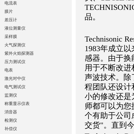
电流表
TECHNISO
膜片
品。
差压计
液位测量仪
采样膜
Technison
火气探测仪
1983年成
紫外火焰探测器
感器。由于换
压力测试仪
用于不断改进
电表
声波技术。除
激光对中仪
程团队还设计
电气测试仪
小的修改还是
监测仪
称重显示仪表
师都可以为您提
消音器
个有助于公司
检测仪
交货"。直到
补偿仪