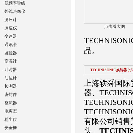
低频率导线
外线热像仪
测压计
点击看大图
测速仪
变速器
TECHNISO
通讯卡
品。
监控器
高温计
计时器
TECHNISONIC换能器
的
油位计
上海轶舜国际贸
检测器
器、TECHNI
密封件
TECHNISO
整流器
TECHNIS
电离室
有限公司销售美国
粉尘仪
安全栅
头、
TECHNI