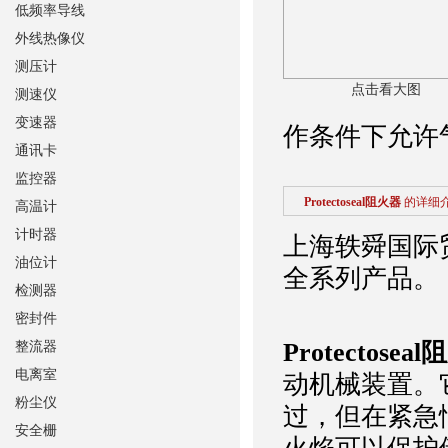
低频率导线
外线热像仪
测压计
点击看大图
测速仪
变速器
作条件下允许
通讯卡
监控器
Protectoseal阻火器
的详细
高温计
计时器
上海轶舜国际
油位计
全系列产品。
检测器
密封件
Protectosea
整流器
电离室
动机械装置。
粉尘仪
过，但在紧急
安全栅