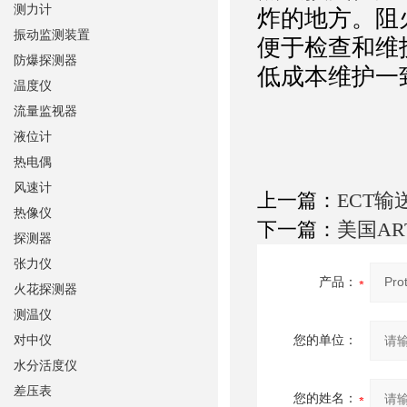
测力计
炸的地方。阻
振动监测装置
便于检查和维
防爆探测器
低成本维护一
温度仪
流量监视器
液位计
热电偶
风速计
上一篇：
ECT输
热像仪
下一篇：
美国AR
探测器
张力仪
产品：
火花探测器
测温仪
对中仪
您的单位：
水分活度仪
差压表
您的姓名：