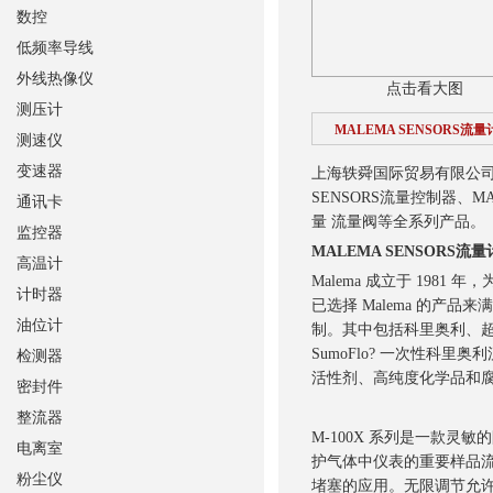
数控
低频率导线
外线热像仪
点击看大图
测压计
MALEMA SENSORS流量
测速仪
变速器
上海轶舜国际贸易有限公司销
SENSORS流量控制器、MA
通讯卡
量 流量阀等全系列产品。
监控器
MALEMA SENSORS流量
高温计
Malema 成立于 198
计时器
已选择 Malema 的产
油位计
制。其中包括科里奥利、超
SumoFlo? 一次性科
检测器
活性剂、高纯度化学品和腐
密封件
整流器
M-100X 系列是一款灵
电离室
护气体中仪表的重要样品
粉尘仪
堵塞的应用。无限调节允