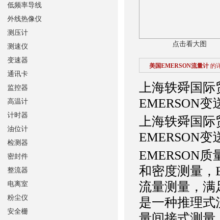
低频率导线
外线热像仪
测压计
点击看大图
测速仪
变速器
美国EMERSON流量计
的
通讯卡
上海轶舜国际
监控器
EMERSON
高温计
计时器
上海轶舜国际
油位计
EMERSON
检测器
EMERSO
密封件
和密度测量，
整流器
流量测量，满
电离室
粉尘仪
是一种推理式
安全栅
量间接式测量