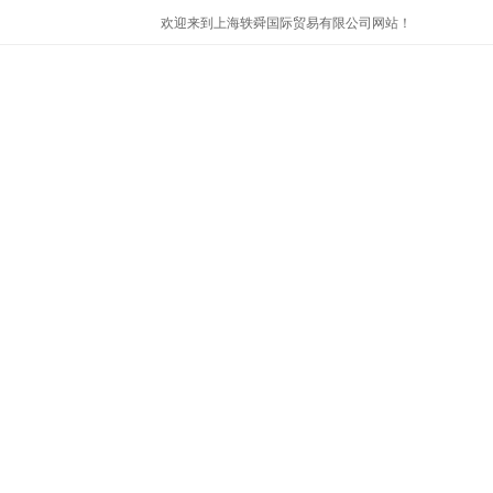
欢迎来到上海轶舜国际贸易有限公司网站！
首页
公司简介
产品展示