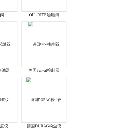
X阀
OIL-RITE油脂阀
询
N注油器
美国Farval控制器
浊度仪
德国DURAG粉尘仪